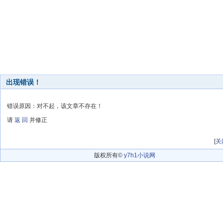
出现错误！
错误原因：对不起，该文章不存在！
请
返 回
并修正
[
关
版权所有©
y7h1小说网