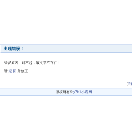
出现错误！
错误原因：对不起，该文章不存在！
请
返 回
并修正
[
关
版权所有©
y7h1小说网