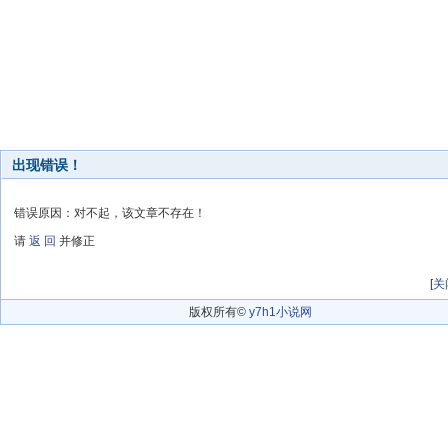
出现错误！
错误原因：对不起，该文章不存在！
请
返 回
并修正
[
关
版权所有©
y7h1小说网