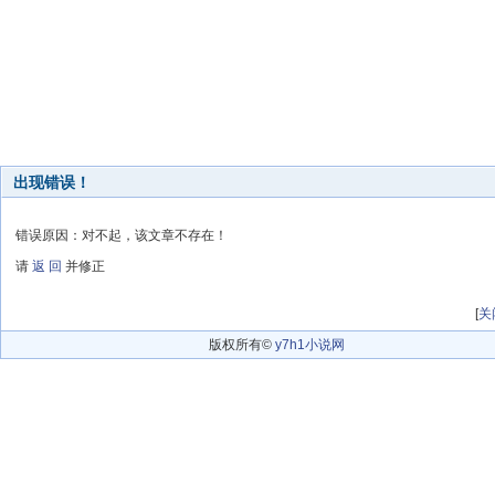
出现错误！
错误原因：对不起，该文章不存在！
请
返 回
并修正
[
关
版权所有©
y7h1小说网