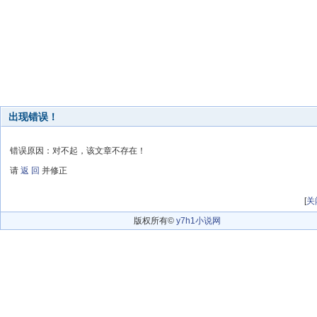
出现错误！
错误原因：对不起，该文章不存在！
请
返 回
并修正
[
关
版权所有©
y7h1小说网