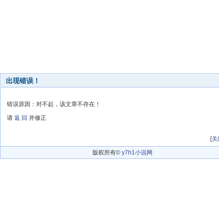
出现错误！
错误原因：对不起，该文章不存在！
请
返 回
并修正
[
关
版权所有©
y7h1小说网