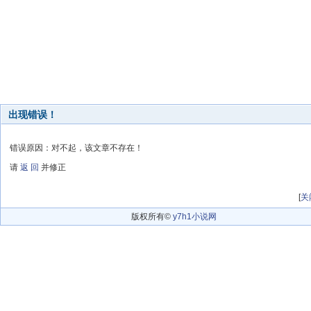
出现错误！
错误原因：对不起，该文章不存在！
请
返 回
并修正
[
关
版权所有©
y7h1小说网